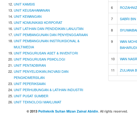
UNIT KAMSIS
6
R
O
Z
A
H
N
I
UNIT KEUSAHAWANAN
UNIT KEWANGAN
7
S
A
B
R
I
B
I
N
UNIT KOMUNIKASI KORPORAT
UNIT LATIHAN DAN PENDIDIKAN LANJUTAN
8
S
Y
U
W
A
I
B
A
UNIT PEMBANGUNAN DAN PENYENGGARAAN
UNIT PEMBANGUNAN INSTRUKSIONAL &
9
W
A
N
M
O
H
MULTIMEDIA
B
A
H
A
R
U
D
UNIT PENGURUSAN ASET & INVENTORI
10
W
A
N
N
A
S
UNIT PENGURUSAN PSIKOLOGI
UNIT PENTADBIRAN
11
Z
U
L
I
A
N
A
UNIT PENYELIDIKAN,INOVASI DAN
PENGKOMERSILAN
UNIT PEPERIKSAAN
UNIT PERHUBUNGAN & LATIHAN INDUSTRI
UNIT PUSAT SUMBER
UNIT TEKNOLOGI MAKLUMAT
. All rights reserved.
© 2013
Politeknik Sultan Mizan Zainal Abidin