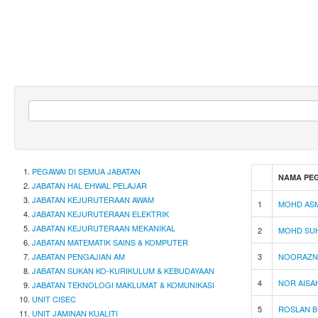
PEGAWAI DI SEMUA JABATAN
NAMA PE
JABATAN HAL EHWAL PELAJAR
JABATAN KEJURUTERAAN AWAM
1
M
O
H
D
A
S
JABATAN KEJURUTERAAN ELEKTRIK
JABATAN KEJURUTERAAN MEKANIKAL
2
M
O
H
D
S
U
JABATAN MATEMATIK SAINS & KOMPUTER
JABATAN PENGAJIAN AM
3
N
O
O
R
A
Z
JABATAN SUKAN KO-KURIKULUM & KEBUDAYAAN
4
N
O
R
A
I
S
A
JABATAN TEKNOLOGI MAKLUMAT & KOMUNIKASI
UNIT CISEC
5
R
O
S
L
A
N
B
UNIT JAMINAN KUALITI