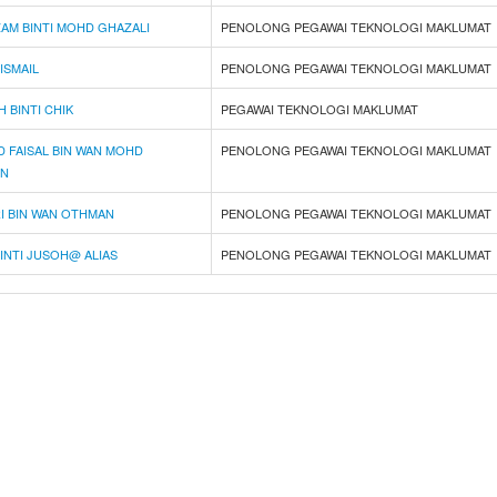
Z
A
M
B
I
N
T
I
M
O
H
D
G
H
A
Z
A
L
I
PENOLONG PEGAWAI TEKNOLOGI MAKLUMAT
I
S
M
A
I
L
PENOLONG PEGAWAI TEKNOLOGI MAKLUMAT
H
B
I
N
T
I
C
H
I
K
PEGAWAI TEKNOLOGI MAKLUMAT
D
F
A
I
S
A
L
B
I
N
W
A
N
M
O
H
D
PENOLONG PEGAWAI TEKNOLOGI MAKLUMAT
I
N
R
I
B
I
N
W
A
N
O
T
H
M
A
N
PENOLONG PEGAWAI TEKNOLOGI MAKLUMAT
B
I
N
T
I
J
U
S
O
H
@
A
L
I
A
S
PENOLONG PEGAWAI TEKNOLOGI MAKLUMAT