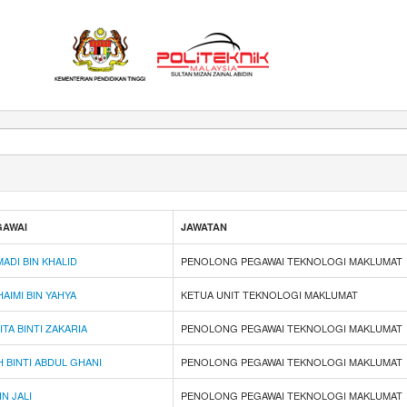
GAWAI
JAWATAN
M
A
D
I
B
I
N
K
H
A
L
I
D
PENOLONG PEGAWAI TEKNOLOGI MAKLUMAT
H
A
I
M
I
B
I
N
Y
A
H
Y
A
KETUA UNIT TEKNOLOGI MAKLUMAT
N
I
T
A
B
I
N
T
I
Z
A
K
A
R
I
A
PENOLONG PEGAWAI TEKNOLOGI MAKLUMAT
H
B
I
N
T
I
A
B
D
U
L
G
H
A
N
I
PENOLONG PEGAWAI TEKNOLOGI MAKLUMAT
I
N
J
A
L
I
PENOLONG PEGAWAI TEKNOLOGI MAKLUMAT