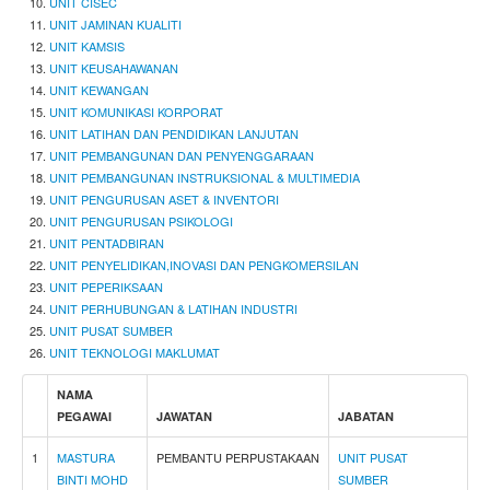
UNIT CISEC
UNIT JAMINAN KUALITI
UNIT KAMSIS
UNIT KEUSAHAWANAN
UNIT KEWANGAN
UNIT KOMUNIKASI KORPORAT
UNIT LATIHAN DAN PENDIDIKAN LANJUTAN
UNIT PEMBANGUNAN DAN PENYENGGARAAN
UNIT PEMBANGUNAN INSTRUKSIONAL & MULTIMEDIA
UNIT PENGURUSAN ASET & INVENTORI
UNIT PENGURUSAN PSIKOLOGI
UNIT PENTADBIRAN
UNIT PENYELIDIKAN,INOVASI DAN PENGKOMERSILAN
UNIT PEPERIKSAAN
UNIT PERHUBUNGAN & LATIHAN INDUSTRI
UNIT PUSAT SUMBER
UNIT TEKNOLOGI MAKLUMAT
NAMA
PEGAWAI
JAWATAN
JABATAN
1
M
A
S
T
U
R
A
PEMBANTU PERPUSTAKAAN
UNIT PUSAT
B
I
N
T
I
M
O
H
D
SUMBER