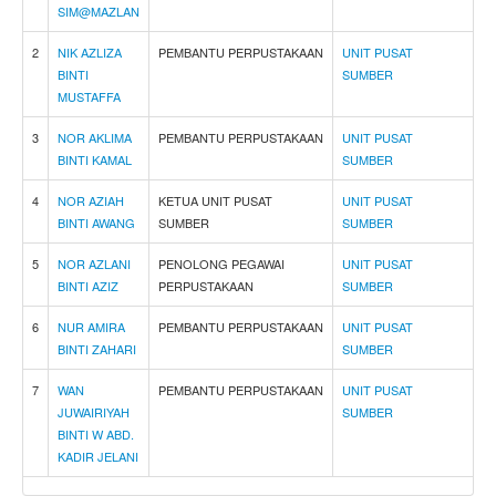
S
I
M
@
M
A
Z
L
A
N
2
N
I
K
A
Z
L
I
Z
A
PEMBANTU PERPUSTAKAAN
UNIT PUSAT
B
I
N
T
I
SUMBER
M
U
S
T
A
F
F
A
3
N
O
R
A
K
L
I
M
A
PEMBANTU PERPUSTAKAAN
UNIT PUSAT
B
I
N
T
I
K
A
M
A
L
SUMBER
4
N
O
R
A
Z
I
A
H
KETUA UNIT PUSAT
UNIT PUSAT
B
I
N
T
I
A
W
A
N
G
SUMBER
SUMBER
5
N
O
R
A
Z
L
A
N
I
PENOLONG PEGAWAI
UNIT PUSAT
B
I
N
T
I
A
Z
I
Z
PERPUSTAKAAN
SUMBER
6
N
U
R
A
M
I
R
A
PEMBANTU PERPUSTAKAAN
UNIT PUSAT
B
I
N
T
I
Z
A
H
A
R
I
SUMBER
7
W
A
N
PEMBANTU PERPUSTAKAAN
UNIT PUSAT
J
U
W
A
I
R
I
Y
A
H
SUMBER
B
I
N
T
I
W
A
B
D
.
K
A
D
I
R
J
E
L
A
N
I